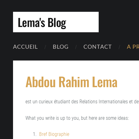
Lema's Blog
ACCUEIL
BLOG
CONTACT
A P
Abdou Rahim Lema
est un curieux étudiant des Relations Internationales et de
What you write is up to you, but here are some ideas:
Bref Biographie