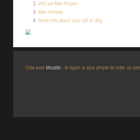
Info sur Mes Projets
Mes Hobbies
Some info about your cat or dog
Créé avec
Mozello
- la façon la plus simple de créer un sit